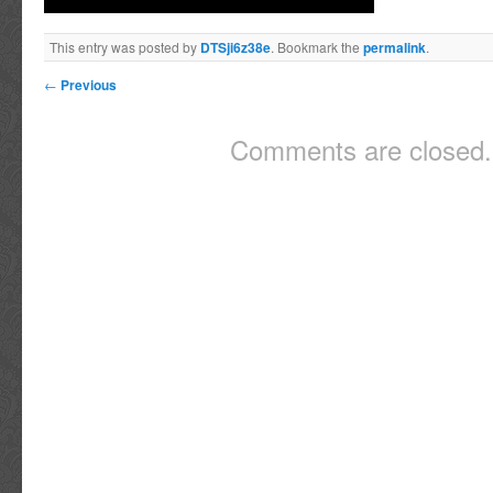
This entry was posted by
DTSji6z38e
. Bookmark the
permalink
.
←
Previous
Comments are closed.